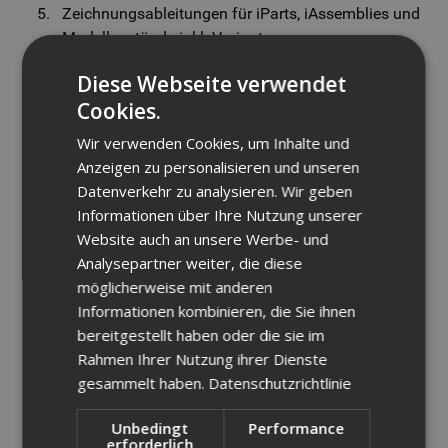
Zeichnungsableitungen für iParts, iAssemblies und
Modellzustände inkl. Varianten
Varianten von Baugruppen: Erstellen via Excel-
Diese Webseite verwendet
Tabellen, abgeleiteten Komponenten und
Cookies.
Parameterverknüpfungen
Wir verwenden Cookies, um Inhalte und
Methodik
Anzeigen zu personalisieren und unseren
Datenverkehr zu analysieren. Wir geben
Die Schulung verbindet theoretische Einführungen mit
Informationen über Ihre Nutzung unserer
praxisnahen Übungen am PC. Sie arbeiten an realen
Website auch an unsere Werbe- und
Beispielen und haben die Möglichkeit, eigene Dateien
Analysepartner weiter, die diese
einzubringen. Zwischen den Einheiten besteht viel Raum
möglicherweise mit anderen
für Fragen, individuelle Problemstellungen und
Informationen kombinieren, die Sie ihnen
vertiefende Diskussionen.
bereitgestellt haben oder die sie im
Rahmen Ihrer Nutzung ihrer Dienste
Ihr Nutzen als Teilnehmer
gesammelt haben.
Datenschutzrichtlinie
Unbedingt
Performance
Sicherer und effizienter Umgang mit parametrischer
erforderlich