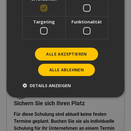
Konstruktion und Variantenmanagement
Zeitersparnis durch standardisierte Bauteilfamilien
und automatisierte Variantensteuerung
Targeting
Funktionalität
Verbesserung von Wiederverwendbarkeit und
Standardisierung in Konstruktionsteams
Professionelle Erstellung und Verwaltung von
Varianten und entsprechenden Zeichnungen
ALLE AKZEPTIEREN
Praxisorientierte Schulung mit direktem Bezug zu
Ihren eigenen Konstruktionsaufgaben
ALLE ABLEHNEN
DETAILS ANZEIGEN
Sichern Sie sich Ihren Platz
Unbedingt erforderlich
Performance
Für diese Schulung sind aktuell keine festen
Targeting
Funktionalität
Termine geplant. Buchen Sie sie als individuelle
Schulung für Ihr Unternehmen an einem Termin
Unbedingt erforderliche Cookies ermöglichen