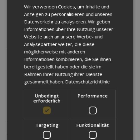
gelernte Wissen unmittelbar anwenden können.
Wir verwenden Cookies, um Inhalte und
Anzeigen zu personalisieren und unseren
Ihr Nutzen als Teilnehmer
Datenverkehr zu analysieren. Wir geben
Informationen über Ihre Nutzung unserer
Sicherer Umgang mit GIS- und CAD-Daten in einem
Website auch an unsere Werbe- und
integrierten System
Analysepartner weiter, die diese
Effiziente Planung, Analyse und Präsentation
möglicherweise mit anderen
geografischer Daten
Informationen kombinieren, die Sie ihnen
bereitgestellt haben oder die sie im
Fähigkeit zur selbstständigen Erstellung
Rahmen Ihrer Nutzung ihrer Dienste
professioneller thematischer Karten
gesammelt haben.
Datenschutzrichtlinie
Verständnis von Raumdatenmodellen und deren
Anwendung in der Infrastrukturplanung
Unbedingt
Performance
erforderlich
Spezielle Fachschalen auf
Anfrage
Targeting
Funktionalität
ALKIS-, Strom-, Wasser- und Elektro-Datenmodelle