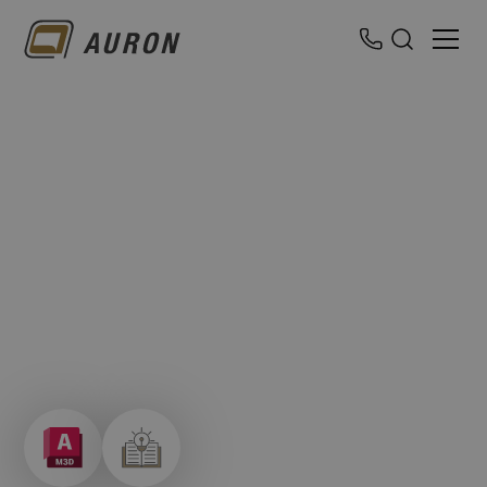
AutoCAD: MAP 3D
Effizienter Workshop für GIS-Anwender mit AutoCAD-
Kenntnissen, der praxisnah Methoden zur
Geodatenanalyse, Kartenerstellung und Datenintegration
vermittelt.
Präsenz- oder Online-Schulung
Dauer:
3 Tage
Level:
Fortgeschritten