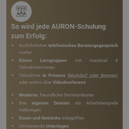
CookieScriptConsent
1 Monat
Die
CookieScript
Coo
www.auroncad.de
ver
Ein
für
So wird jede AURON-Schulung
spe
Ban
zum Erfolg:
Scr
ord
fun
Ausführliches
telefonisches Beratungsgespräch
vorher
Kleine Lerngruppen
mit maximal 6
Teilnehmer/innen
Anbieter
/
Teilnahme
in Präsenz
(
Markdorf oder Bremen
)
Name
Ablaufdat
Anbieter
/
Domäne
Name
Ablaufdatum
Beschreibu
oder online über
Videokonferenz
Domäne
_cfuvid
.www.auroncad.de
Sitzung
Google-
_ga
1 Jahr 1
Dieser Cook
Google LLC
Anbieter
/
Datenschutzerklärung
Moderne
, freundliche Seminarräume
Name
Ablaufdatum
Beschreibung
Monat
Name ist mi
.auroncad.de
Domäne
Google Univ
Ihre
eigenen Dateien
als Arbeitsbeispiele
Analytics
IDE
1 Jahr
Dieses Cookie
Google LLC
verknüpft. Di
mitbringen
wird von
.doubleclick.net
eine wichtig
Doubleclick
Aktualisieru
Essen und Getränke
inbegriffen
gesetzt und
am häufigst
enthält
verwendete
Umfassende
Unterlagen
Informationen
Analysedien