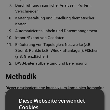
Durchführung räumlicher Analysen: Puffern,
Verschneiden
Kartengestaltung und Erstellung thematischer
Karten
Automatisiertes Labeln und Datenmanagement
Import/Export von Geodaten
Erläuterung von Topologien: Netzwerke (z.B.
Strom), Punkte (z.B. Windkraftanlagen), Flächen
(z.B. Grenzflächen)
DWG-Datenaufbereitung und Bereinigung
Methodik
Dieser praxisorientierte Intensivkurs kombiniert kompakte
Theorieimpulse mit praktischen Übungen am Rechner
Diese Webseite verwendet
anhand eines realitätsnahen Fallbeispiels aus
Landschafts- und Kommunalplanung, sodass Sie das
Cookies.