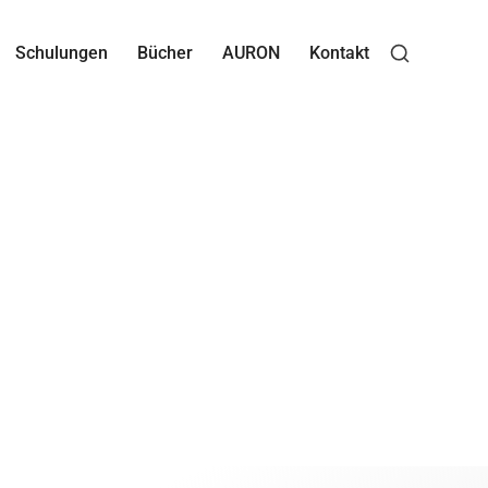
Schulungen
Bücher
AURON
Kontakt
M-Analyse
t, optimiert und zur Serienreife gebracht hat.