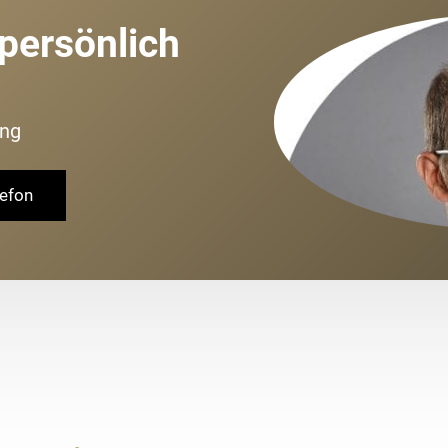
 persönlich
ung
lefon