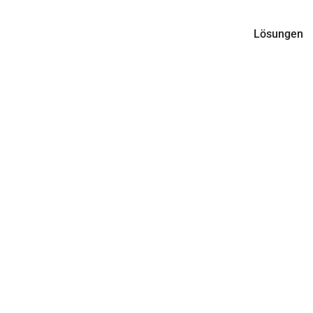
Lösungen
ttraverse per FE
serienreif gemacht
d AURON eine Sonderkonstruktion per FEM-Analyse geprüf