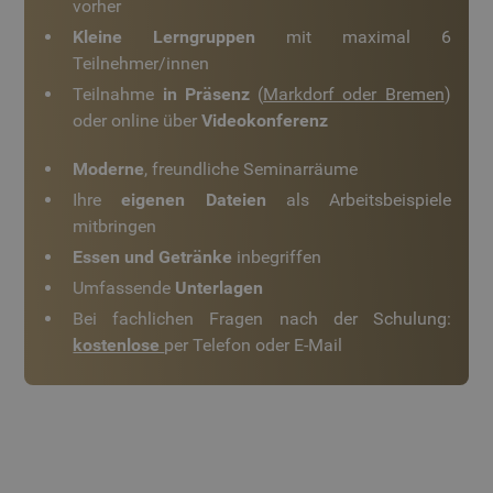
vorher
spe
Ban
Kleine Lerngruppen
mit maximal 6
Scr
ord
Teilnehmer/innen
fun
Teilnahme
in Präsenz
(
Markdorf oder Bremen
)
oder online über
Videokonferenz
Moderne
, freundliche Seminarräume
Anbieter
/
Name
Ablaufdat
Ihre
eigenen Dateien
als Arbeitsbeispiele
Anbieter
/
Domäne
Name
Ablaufdatum
Beschreibu
Domäne
mitbringen
_cfuvid
.www.auroncad.de
Sitzung
Google-
_ga
1 Jahr 1
Dieser Cook
Google LLC
Essen und Getränke
inbegriffen
Anbieter
/
Datenschutzerklärung
Name
Ablaufdatum
Beschreibung
Monat
Name ist mi
.auroncad.de
Domäne
Google Univ
Umfassende
Unterlagen
Analytics
IDE
1 Jahr
Dieses Cookie
Google LLC
verknüpft. Di
Bei fachlichen Fragen nach der Schulung:
wird von
.doubleclick.net
eine wichtig
Doubleclick
kostenlose
per Telefon oder E-Mail
Aktualisieru
gesetzt und
am häufigst
enthält
verwendete
Informationen
Analysedien
darüber, wie der
YSC
Sitzung
Google LLC
von Google.
Endbenutzer die
.youtube.com
Dieses Cook
Website nutzt,
verwendet,
sowie über
eindeutige
Werbung, die der
Benutzer zu
Endbenutzer
__Secure-YNID
.youtube.com
unterscheid
5 Monate 
möglicherweise