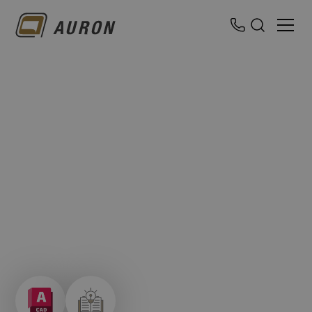
AutoCAD: Raster
Design
Effizienter Praxisworkshop für fortgeschrittene AutoCAD-
Anwender zur digitalen Bearbeitung, Optimierung und
Vektorisierung eingescannter Pläne im Arbeitsalltag.
Präsenz- oder Online-Schulung
Dauer:
1 Tag
Level:
Fortgeschritten