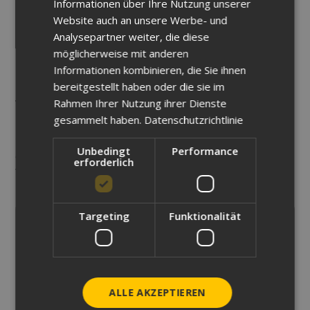
Informationen über Ihre Nutzung unserer
Nahtlose Integration in Ihre bestehende AutoCAD-
Website auch an unsere Werbe- und
Arbeitsumgebung
Analysepartner weiter, die diese
möglicherweise mit anderen
Verbesserte Planqualität und einfachere
Informationen kombinieren, die Sie ihnen
Weiterverarbeitung digitaler Daten
bereitgestellt haben oder die sie im
Voraussetzungen
Rahmen Ihrer Nutzung ihrer Dienste
gesammelt haben.
Datenschutzrichtlinie
Grundlegende Kenntnisse in AutoCAD sind
Unbedingt
Performance
empfehlenswert, um den Umgang mit dem Raster Design
erforderlich
Toolset optimal zu erlernen.
Targeting
Funktionalität
Sichern Sie sich Ihren Platz
Für diese Schulung sind aktuell keine festen
ALLE AKZEPTIEREN
Termine geplant. Buchen Sie sie als individuelle