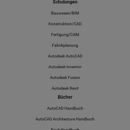
Wochen
um die
Corporation
Schulungen
Zustimmung des
.linkedin.com
Gastes zur
Verwendung von
Bauwesen/BIM
Cookies für nicht
wesentliche
Konstruktion/CAD
Zwecke zu
speichern
Fertigung/CAM
lidc
1 Tag
Dies ist ein
Microsoft
Microsoft MSN-
Corporation
Fabrikplanung
Cookie eines
.linkedin.com
Erstanbieters, das
das
Autodesk AutoCAD
ordnungsgemäße
Funktionieren
dieser Website
Autodesk Inventor
sicherstellt.
Autodesk Fusion
Autodesk Revit
Bücher
AutoCAD Handbuch
AutoCAD Architecture Handbuch
Revit Handbuch