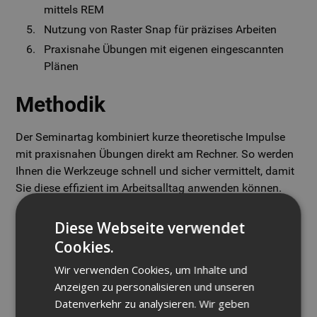
mittels REM
Nutzung von Raster Snap für präzises Arbeiten
Praxisnahe Übungen mit eigenen eingescannten
Plänen
Methodik
Der Seminartag kombiniert kurze theoretische Impulse
mit praxisnahen Übungen direkt am Rechner. So werden
Ihnen die Werkzeuge schnell und sicher vermittelt, damit
Sie diese effizient im Arbeitsalltag anwenden können.
Ihr Nutzen als Teilnehmer
Diese Webseite verwendet
Cookies.
Effiziente und präzise Bearbeitung gescannter Pläne
Wir verwenden Cookies, um Inhalte und
und Rasterbilder
Anzeigen zu personalisieren und unseren
Zeitersparnis durch bessere Werkzeuge für
Datenverkehr zu analysieren. Wir geben
Bildbearbeitung und Vektorisierung