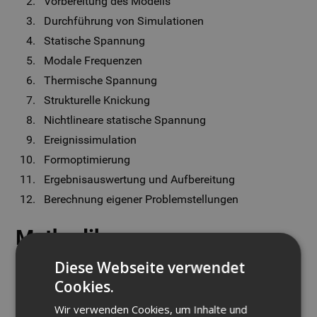
Vorbereitung des Modells
Durchführung von Simulationen
Statische Spannung
Modale Frequenzen
Thermische Spannung
Strukturelle Knickung
Nichtlineare statische Spannung
Ereignissimulation
Formoptimierung
Ergebnisauswertung und Aufbereitung
Berechnung eigener Problemstellungen
Methodik
Diese Webseite verwendet
Die Schulung kombiniert kompakte Theorieeinheiten mit
Cookies.
praxisnahen Übungen am PC. Die Teilnehmer arbeiten an
realistischen Beispielprojekten und können auf Wunsch
Wir verwenden Cookies, um Inhalte und