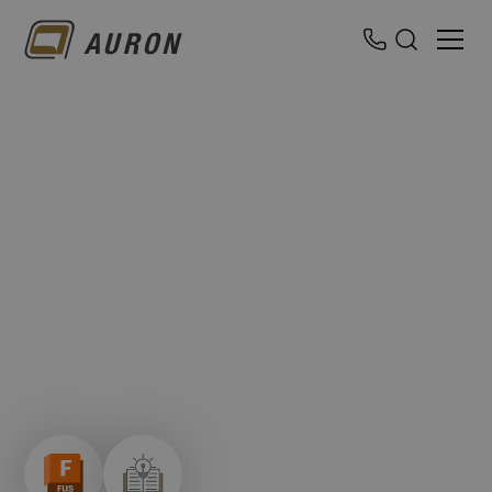
Fusion: Simulation
Extension
Aufbauschulung zum erlernen der grundlegenden
Funktionen und Analysearten für das effektive Arbeiten
mit der Simulation Extension von Autodesk Fusion.
Präsenz- oder Online-Schulung
Dauer:
2 Tage
Level:
Fortgeschritten