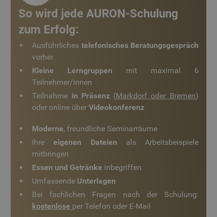
Coo
www.auroncad.de
ver
So wird jede AURON-Schulung
Ein
für
zum Erfolg:
spe
Ban
Scr
Ausführliches
telefonisches Beratungsgespräch
ord
vorher
fun
Kleine Lerngruppen
mit maximal 6
Teilnehmer/innen
Teilnahme
in Präsenz
(
Markdorf oder Bremen
)
oder online über
Videokonferenz
Anbieter
/
Name
Ablaufdat
Anbieter
/
Domäne
Name
Ablaufdatum
Beschreibu
Domäne
Moderne
, freundliche Seminarräume
_cfuvid
.www.auroncad.de
Sitzung
Google-
_ga
1 Jahr 1
Dieser Cook
Google LLC
Anbieter
/
Datenschutzerklärung
Ihre
eigenen Dateien
als Arbeitsbeispiele
Name
Ablaufdatum
Beschreibung
Monat
Name ist mi
.auroncad.de
Domäne
Google Univ
mitbringen
Analytics
IDE
1 Jahr
Dieses Cookie
Google LLC
verknüpft. Di
Essen und Getränke
inbegriffen
wird von
.doubleclick.net
eine wichtig
Doubleclick
Aktualisieru
Umfassende
Unterlagen
gesetzt und
am häufigst
enthält
verwendete
Bei fachlichen Fragen nach der Schulung:
Informationen
Analysedien
darüber, wie der
kostenlose
per Telefon oder E-Mail
YSC
Sitzung
Google LLC
von Google.
Endbenutzer die
.youtube.com
Dieses Cook
Website nutzt,