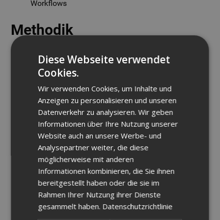
Workflows
Methodik
Das praxisnahe Training kombiniert kurze
Diese Webseite verwendet
Theorieimpulse mit umfangreichen Übungsphasen direkt
Cookies.
am Computer. So festigen Sie das erlernte Wissen
anhand realer Anwendungsbeispiele und können es
Wir verwenden Cookies, um Inhalte und
unmittelbar in Ihre Projekte integrieren.
Anzeigen zu personalisieren und unseren
Datenverkehr zu analysieren. Wir geben
Ihr Nutzen als Teilnehmer
Informationen über Ihre Nutzung unserer
Website auch an unsere Werbe- und
Analysepartner weiter, die diese
Schneller und sicherer Umgang mit AutoCAD
möglicherweise mit anderen
Architecture für professionelle Architekturplanung.
Informationen kombinieren, die Sie ihnen
Zeitersparnis durch effiziente Nutzung der Software-
bereitgestellt haben oder die sie im
Tools.
Rahmen Ihrer Nutzung ihrer Dienste
Selbstständige Erstellung und Bearbeitung von
gesammelt haben.
Datenschutzrichtlinie
Architekturmodellen und Plänen.