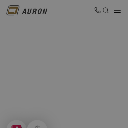
AutoCAD Architecture
Grundlagenschulung
Ideal für Einsteiger: Erlerne effiziente Arbeitsweisen, 2D-
und 3D-Planung sowie professionelle
Architekturprozesse mit AutoCAD Architecture –
praxisnah und verständlich.
Präsenz- oder Online-Schulung
Dauer:
5 Tage
Level:
Einsteiger