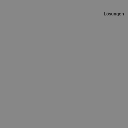
Lösungen
ssional: Rohre und
Anwender zur professionellen Erstellung, Bearbeitung und V
Level:
Fortgeschritten