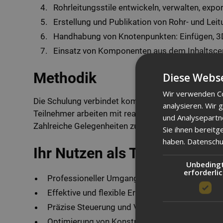
Rohrleitungsstile entwickeln, verwalten, expo
Erstellung und Publikation von Rohr- und Lei
Handhabung von Knotenpunkten: Einfügen, 3
Einsatz von Komponenten aus dem Inhaltscent
Methodik
Diese Webse
Wir verwenden Co
Die Schulung verbindet kompakte Theorieeinheiten
analysieren. Wir
Teilnehmer arbeiten mit realitätsnahen Übungsbeis
und Analysepartn
Zahlreiche Gelegenheiten zur Klärung individueller
Sie ihnen bereitg
haben.
Datenschut
Ihr Nutzen als Teilnehmer
Unbeding
erforderli
Professioneller Umgang mit dem Inventor Zus
Effektive und flexible Erstellung komplexer Roh
Präzise Steuerung und Verwaltung von Rohrleit
Optimierung von Konstruktionsabläufen durch g