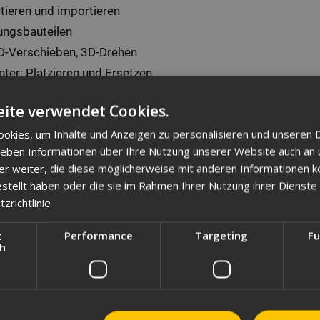
rtieren und importieren
tungsbauteilen
D-Verschieben, 3D-Drehen
er: Platzieren und Ersetzen
ite verwendet Cookies.
okies, um Inhalte und Anzeigen zu personalisieren und unseren 
 mit intensiven praktischen Übungen am PC.
 geben Informationen über Ihre Nutzung unserer Website auch an
pielen und können eigene Projekte einbringen.
er weiter, die diese möglicherweise mit anderen Informationen k
 Fragen und praxisrelevanter Tipps sind gegeben.
estellt haben oder die sie im Rahmen Ihrer Nutzung ihrer Dienst
zrichtlinie
t
Performance
Targeting
Fu
ch
atzmodul für Rohr- und Leitungssysteme
rleitungsverläufe
ungsstilen und Bauteilen
ezielten Einsatz der spezialisierten Werkzeuge