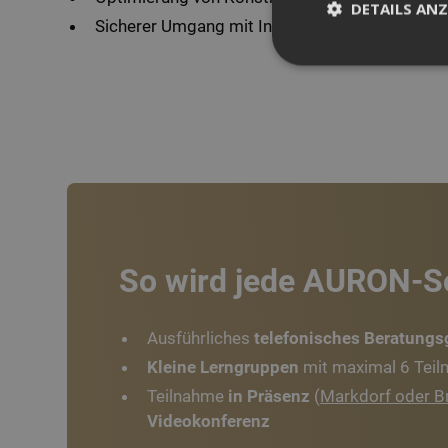
DETAILS ANZ
Sicherer Umgang mit Inhaltscenter-Komponen
Unbedingt erforderl
die Kontoverwaltung
werden.
Name
CookieScriptConse
So wird jede AURON-S
Ausführliches
telefonisches Beratung
Kleine Lerngruppen
mit maximal 6 Teil
Name
Name
Anbiete
Name
Teilnahme
in Präsenz
(
Markdorf oder 
Domän
_ga
_cfuvid
Videokonferenz
IDE
Google
.doublec